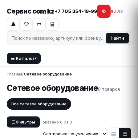
Сервис com kz
+7 705 354-19-99
✆
RU
·
ҚАЗ
👤
♡
⇄
🛒
Найти
☰ Каталог
▾
Главная
/
Сетевое оборудование
Сетевое оборудование
0 товаров
Все сетевое оборудование
Показано 0 из 0
☰ Фильтры
▤
☰