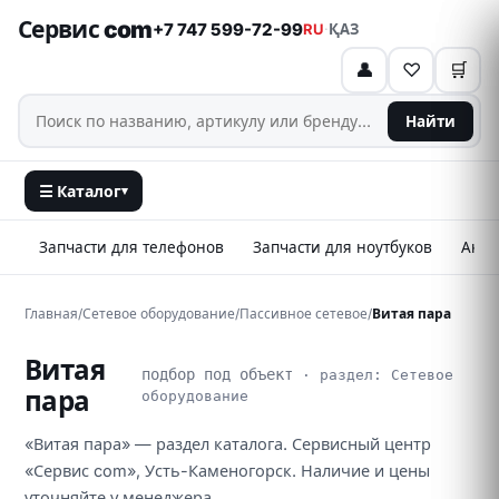
Сервис com
+7 747 599-72-99
RU
·
ҚАЗ
👤
♡
🛒
Найти
☰ Каталог
▾
Запчасти для телефонов
Запчасти для ноутбуков
Аксе
Главная
/
Сетевое оборудование
/
Пассивное сетевое
/
Витая пара
Витая
подбор под объект
· раздел: Сетевое
пара
оборудование
«Витая пара» — раздел каталога. Сервисный центр
«Сервис com», Усть-Каменогорск. Наличие и цены
уточняйте у менеджера.