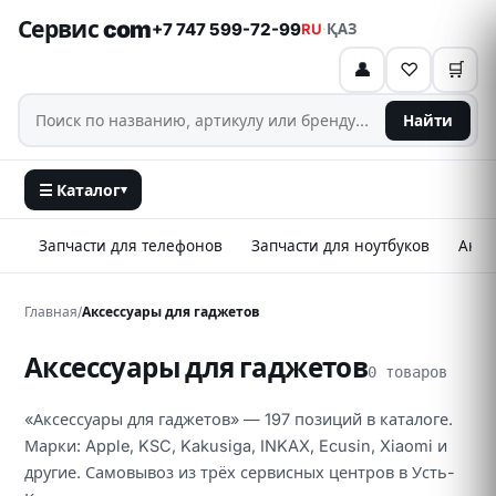
Сервис com
+7 747 599-72-99
RU
·
ҚАЗ
👤
♡
🛒
Найти
☰ Каталог
▾
Запчасти для телефонов
Запчасти для ноутбуков
Аксе
Главная
/
Аксессуары для гаджетов
Аксессуары для гаджетов
0 товаров
«Аксессуары для гаджетов» — 197 позиций в каталоге.
Марки: Apple, KSC, Kakusiga, INKAX, Ecusin, Xiaomi и
другие. Самовывоз из трёх сервисных центров в Усть-