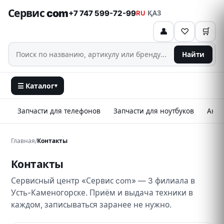
Сервис com
+7 747 599-72-99
RU
·
ҚАЗ
👤
♡
🛒
Найти
☰ Каталог
▾
Запчасти для телефонов
Запчасти для ноутбуков
Аксе
Главная
/
Контакты
Контакты
Сервисный центр «Сервис com» — 3 филиала в
Усть-Каменогорске. Приём и выдача техники в
каждом, записываться заранее не нужно.