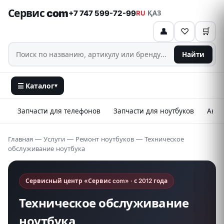
Сервис com
+7 747 599-72-99
RU
·
ҚАЗ
👤
♡
🛒
Найти
☰ Каталог
▾
Запчасти для телефонов
Запчасти для ноутбуков
Аксе
Главная
—
Услуги
—
Ремонт ноутбуков
— Техническое
обслуживание ноутбука
Сервисный центр «Сервис com» · с 2012 года
Техническое обслуживание
ноутбука