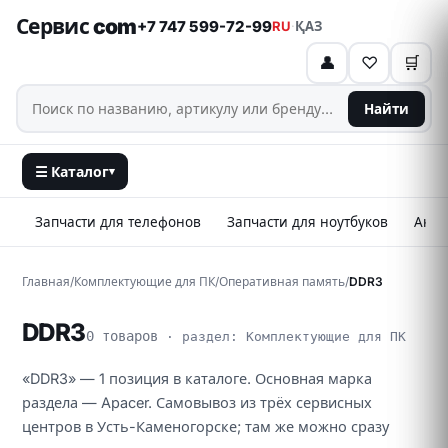
Сервис com
+7 747 599-72-99
RU
·
ҚАЗ
👤
♡
🛒
Найти
☰ Каталог
▾
Запчасти для телефонов
Запчасти для ноутбуков
Аксе
Главная
/
Комплектующие для ПК
/
Оперативная память
/
DDR3
DDR3
0 товаров
· раздел: Комплектующие для ПК
«DDR3» — 1 позиция в каталоге. Основная марка
раздела — Apacer. Самовывоз из трёх сервисных
центров в Усть-Каменогорске; там же можно сразу