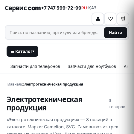
Сервис com
+7 747 599-72-99
RU
·
ҚАЗ
👤
♡
🛒
Найти
☰ Каталог
▾
Запчасти для телефонов
Запчасти для ноутбуков
Аксе
Главная
/
Электротехническая продукция
Электротехническая
0
продукция
товаров
«Электротехническая продукция» — 8 позиций в
каталоге. Марки: Camelion, SVC. Самовывоз из трёх
сервисных центров в Усть-Каменогорске; там же