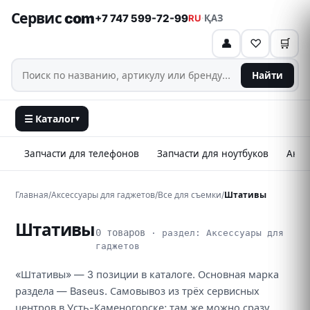
Сервис com
+7 747 599-72-99
RU
·
ҚАЗ
👤
♡
🛒
Найти
☰ Каталог
▾
Запчасти для телефонов
Запчасти для ноутбуков
Аксе
Главная
/
Аксессуары для гаджетов
/
Все для съемки
/
Штативы
Штативы
0 товаров
· раздел: Аксессуары для
гаджетов
«Штативы» — 3 позиции в каталоге. Основная марка
раздела — Baseus. Самовывоз из трёх сервисных
центров в Усть-Каменогорске; там же можно сразу