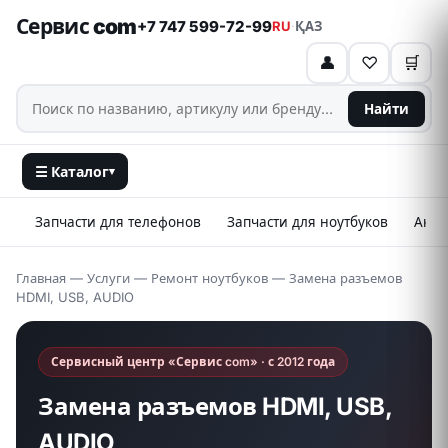
Сервис com
+7 747 599-72-99
RU
·
ҚАЗ
👤
♡
🛒
Найти
☰ Каталог
▾
Запчасти для телефонов
Запчасти для ноутбуков
Аксе
Главная
—
Услуги
—
Ремонт ноутбуков
— Замена разъемов
HDMI, USB, AUDIO
Сервисный центр «Сервис com» · с 2012 года
Замена разъемов HDMI, USB,
AUDIO