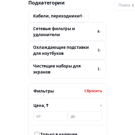
Подкатегории
Кабели, переходники
›
9
Сетевые фильтры и
›
4
удлинители
Охлаждающие подставки
›
3
для ноутбуков
Чистящие наборы для
›
1
экранов
Фильтры
Сбросить
Цена, ₸
▾
Только в наличии