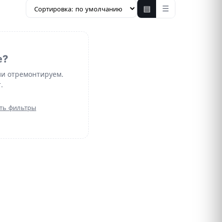
▤
☰
е?
ли отремонтируем.
.
ть фильтры