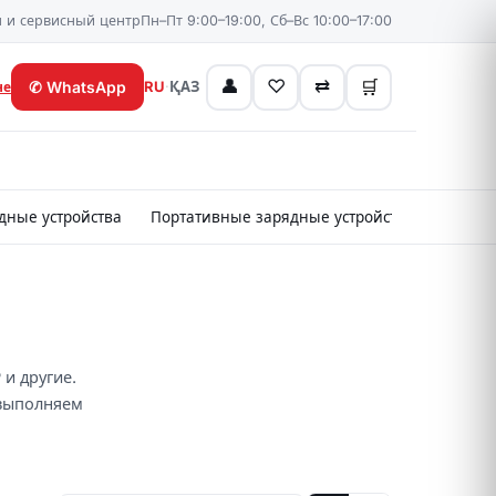
 и сервисный центр
Пн–Пт 9:00–19:00, Сб–Вс 10:00–17:00
👤
♡
⇄
🛒
✆
WhatsApp
RU
·
ҚАЗ
не
дные устройства
Портативные зарядные устройства
Картр
 и другие.
 выполняем