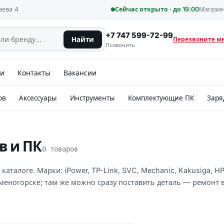
аева 4
Сейчас открыто · до 19:00
Магазин
+7 747 599-72-99
Найти
Перезвоните м
Позвонить
ии
Контакты
Вакансии
ов
Аксессуары
Инструменты
Комплектующие ПК
Заря
в и ПК
0 товаров
каталоге. Марки: iPower, TP-Link, SVC, Mechanic, Kakusiga, HP
аменогорске; там же можно сразу поставить деталь — ремонт