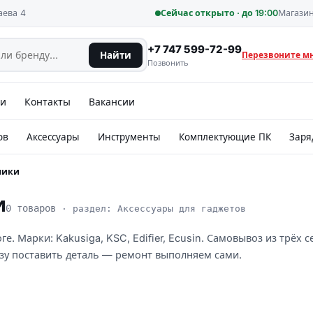
аева 4
Сейчас открыто · до 19:00
Магазин
+7 747 599-72-99
Найти
Перезвоните м
Позвонить
ии
Контакты
Вакансии
ов
Аксессуары
Инструменты
Комплектующие ПК
Заря
ники
и
0 товаров
· раздел: Аксессуары для гаджетов
. Марки: Kakusiga, KSC, Edifier, Ecusin. Самовывоз из трёх 
зу поставить деталь — ремонт выполняем сами.