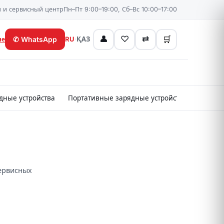
 и сервисный центр
Пн–Пт 9:00–19:00, Сб–Вс 10:00–17:00
👤
♡
⇄
🛒
✆
WhatsApp
RU
·
ҚАЗ
не
дные устройства
Портативные зарядные устройства
Картр
сервисных