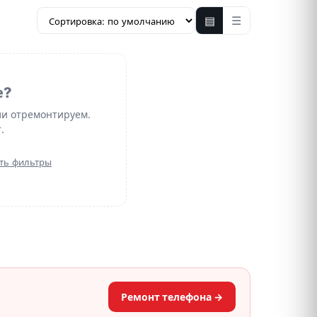
▤
☰
е?
ли отремонтируем.
.
ть фильтры
Ремонт телефона →