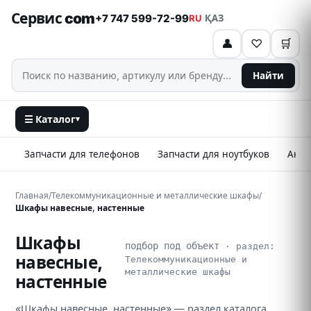
Сервис com
+7 747 599-72-99
RU
·
ҚАЗ
👤
♡
🛒
Найти
☰ Каталог
▾
Запчасти для телефонов
Запчасти для ноутбуков
Аксе
Главная
/
Телекоммуникационные и металлические шкафы
/
Шкафы навесные, настенные
Шкафы
подбор под объект
· раздел:
навесные,
Телекоммуникационные и
металлические шкафы
настенные
«Шкафы навесные, настенные» — раздел каталога.