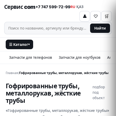
Сервис com
+7 747 599-72-99
RU
·
ҚАЗ
👤
♡
🛒
Найти
☰ Каталог
▾
Запчасти для телефонов
Запчасти для ноутбуков
Аксе
Главная
/
Гофрированные трубы, металлорукав, жёсткие трубы
Гофрированные трубы,
подбор
металлорукав, жёсткие
под
объект
трубы
«Гофрированные трубы, металлорукав, жёсткие трубы»