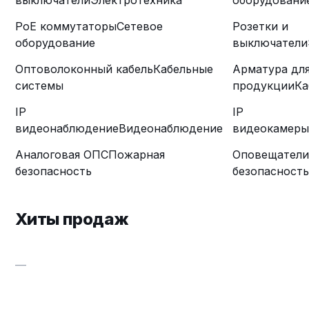
выключатели
Электротехника
оборудовани
PoE коммутаторы
Сетевое
Розетки и
оборудование
выключатели
Оптоволоконный кабель
Кабельные
Арматура дл
системы
продукции
Ка
IP
IP
видеонаблюдение
Видеонаблюдение
видеокамеры
Аналоговая ОПС
Пожарная
Оповещатели
безопасность
безопасность
Хиты продаж
—