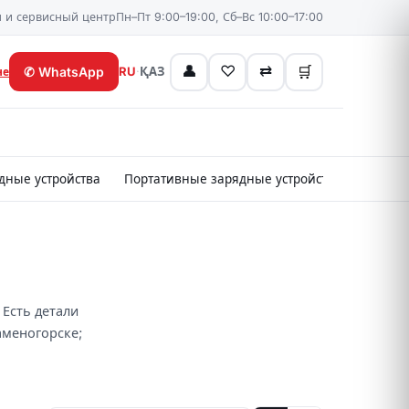
 и сервисный центр
Пн–Пт 9:00–19:00, Сб–Вс 10:00–17:00
👤
♡
⇄
🛒
✆
WhatsApp
RU
·
ҚАЗ
не
дные устройства
Портативные зарядные устройства
Картр
 Есть детали
Каменогорске;