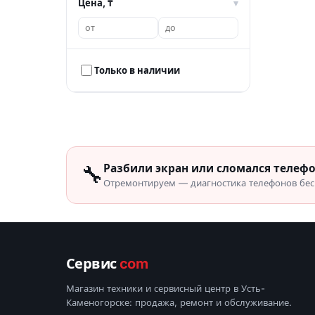
Цена, ₸
▾
Сенсоры для ноутбуков
›
3
Материнские платы для
›
2
ноутбуков
Только в наличии
Шлейфы для ЖК матриц
›
2
🔧
Разбили экран или сломался телеф
Отремонтируем — диагностика телефонов бесп
Сервис
com
Магазин техники и сервисный центр в Усть-
Каменогорске: продажа, ремонт и обслуживание.