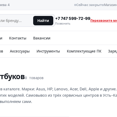
аева 4
Сейчас закрыто
Магазин
+7 747 599-72-99
Найти
Перезвоните м
Позвонить
ии
Контакты
Вакансии
ов
Аксессуары
Инструменты
Комплектующие ПК
Заря
тбуков
0 товаров
аталоге. Марки: Asus, HP, Lenovo, Acer, Dell, Apple и другие.
 других моделей. Самовывоз из трёх сервисных центров в Усть-
 выполняем сами.