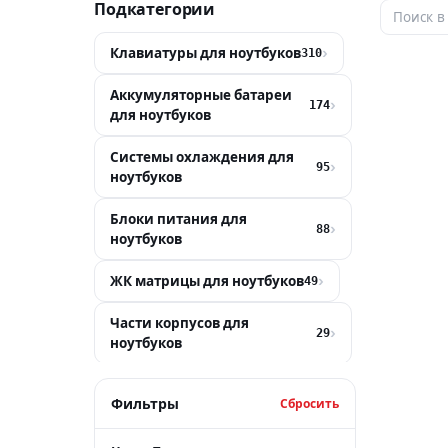
Подкатегории
Клавиатуры для ноутбуков
›
310
Аккумуляторные батареи
›
174
для ноутбуков
Системы охлаждения для
›
95
ноутбуков
Блоки питания для
›
88
ноутбуков
ЖК матрицы для ноутбуков
›
49
Части корпусов для
›
29
ноутбуков
Разъемы для ноутбуков
›
9
Фильтры
Сбросить
Чипы и микросхемы
›
9