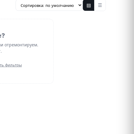
▤
☰
е?
ли отремонтируем.
.
ть фильтры