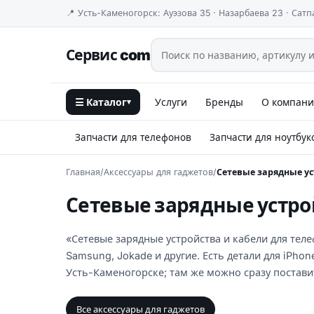
📍 Усть-Каменогорск: Ауэзова 35 · Назарбаева 23 · Сатп
Сервис com
☰ Каталог
Услуги
Бренды
О компан
▾
Запчасти для телефонов
Запчасти для ноутбук
Главная
/
Аксессуары для гаджетов
/
Сетевые зарядные ус
Сетевые зарядные устро
«Сетевые зарядные устройства и кабели для теле
Samsung, Jokade и другие. Есть детали для iPhon
Усть-Каменогорске; там же можно сразу постав
Все аксессуары для гаджетов