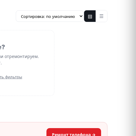
▤
☰
е?
ли отремонтируем.
.
ть фильтры
Ремонт телефона →