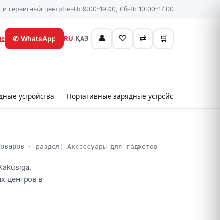
 и сервисный центр
Пн–Пт 9:00–19:00, Сб–Вс 10:00–17:00
👤
♡
⇄
🛒
✆
WhatsApp
RU
·
ҚАЗ
не
дные устройства
Портативные зарядные устройства
Картр
товаров
· раздел: Аксессуары для гаджетов
Kakusiga,
ых центров в