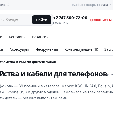
аева 4
Сейчас закрыто
Магазин
+7 747 599-72-99
Найти
Перезвоните м
Позвонить
ии
Контакты
Вакансии
ов
Аксессуары
Инструменты
Комплектующие ПК
Заря
тройства и кабели для телефонов
йства и кабели для телефонов
0 
фонов» — 69 позиций в каталоге. Марки: KSC, INKAX, Ecusin, 
e 4, IPhone USB и других моделей. Самовывоз из трёх сервисн
ить деталь — ремонт выполняем сами.