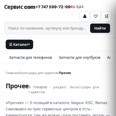
Сервис com
+7 747 599-72-99
RU
·
ҚАЗ
👤
♡
🛒
Найти
☰ Каталог
▾
Запчасти для телефонов
Запчасти для ноутбуков
Аксе
Главная
/
Аксессуары для гаджетов
/
Прочее
Прочее
0 товаров
· раздел: Аксессуары для
гаджетов
«Прочее» — 5 позиций в каталоге. Марки: KSC, Remax.
Самовывоз из трёх сервисных центров в Усть-
Каменогорске; там же можно сразу поставить деталь —