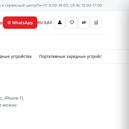
 и сервисный центр
Пн–Пт 9:00–19:00, Сб–Вс 10:00–17:00
👤
♡
⇄
🛒
✆
WhatsApp
RU
·
ҚАЗ
не
дные устройства
Портативные зарядные устройства
Картр
, iPhone 11,
же можно