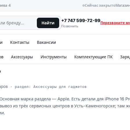
аева 4
Сейчас закрыто
Магазин
+7 747 599-72-99
Найти
Перезвоните м
Позвонить
ии
Контакты
Вакансии
ов
Аксессуары
Инструменты
Комплектующие ПК
Заря
в
аров
· раздел: Аксессуары для гаджетов
сновная марка раздела — Apple. Есть детали для iPhone 16 Pro
амовывоз из трёх сервисных центров в Усть-Каменогорске; там 
ми.