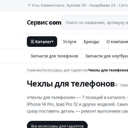
📍 Усть-Каменогорск: Ауэзова 35 · Назарбаева 23 · Сатп
Сервис com
☰ Каталог
Услуги
Бренды
О компан
▾
Запчасти для телефонов
Запчасти для ноутбук
Главная
/
Аксессуары для гаджетов
/
Чехлы для телефоно
Чехлы для телефонов
0 тов
«Чехлы для телефонов» — 7 позиций в каталоге. О
iPhone 14 Pro, Ipad Pro 12 и других моделей. С
сразу поставить деталь — ремонт выполняем са
Все аксессуары для гаджетов