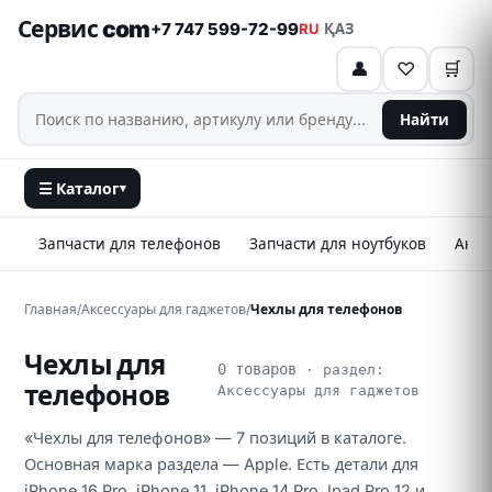
Сервис com
+7 747 599-72-99
RU
·
ҚАЗ
👤
♡
🛒
Найти
☰ Каталог
▾
Запчасти для телефонов
Запчасти для ноутбуков
Аксе
Главная
/
Аксессуары для гаджетов
/
Чехлы для телефонов
Чехлы для
0 товаров
· раздел:
телефонов
Аксессуары для гаджетов
«Чехлы для телефонов» — 7 позиций в каталоге.
Основная марка раздела — Apple. Есть детали для
iPhone 16 Pro, iPhone 11, iPhone 14 Pro, Ipad Pro 12 и