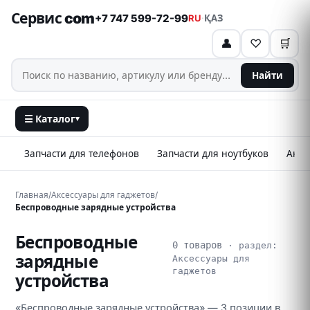
Сервис com
+7 747 599-72-99
RU
·
ҚАЗ
👤
♡
🛒
Найти
☰ Каталог
▾
Запчасти для телефонов
Запчасти для ноутбуков
Аксе
Главная
/
Аксессуары для гаджетов
/
Беспроводные зарядные устройства
Беспроводные
0 товаров
· раздел:
зарядные
Аксессуары для
гаджетов
устройства
«Беспроводные зарядные устройства» — 3 позиции в