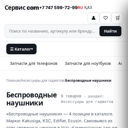
Сервис com
+7 747 599-72-99
RU
·
ҚАЗ
👤
♡
🛒
Найти
☰ Каталог
▾
Запчасти для телефонов
Запчасти для ноутбуков
Аксе
Главная
/
Аксессуары для гаджетов
/
Беспроводные наушники
Беспроводные
0 товаров
· раздел:
наушники
Аксессуары для гаджетов
«Беспроводные наушники» — 4 позиции в каталоге.
Марки: Kakusiga, KSC, Edifier, Ecusin. Самовывоз из
трёх сервисных центров в Усть-Каменогорске; там же