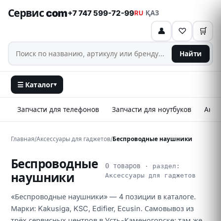
Сервис com
+7 747 599-72-99
RU
·
ҚАЗ
👤
♡
🛒
Найти
☰ Каталог
▾
Запчасти для телефонов
Запчасти для ноутбуков
Аксе
Главная
/
Аксессуары для гаджетов
/
Беспроводные наушники
Беспроводные
0 товаров
· раздел:
наушники
Аксессуары для гаджетов
«Беспроводные наушники» — 4 позиции в каталоге.
Марки: Kakusiga, KSC, Edifier, Ecusin. Самовывоз из
трёх сервисных центров в Усть-Каменогорске; там же