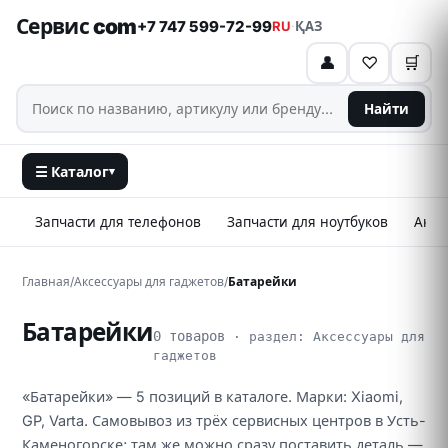
Сервис com
+7 747 599-72-99
RU
·
ҚАЗ
👤
♡
🛒
Найти
☰ Каталог
▾
Запчасти для телефонов
Запчасти для ноутбуков
Аксе
Главная
/
Аксессуары для гаджетов
/
Батарейки
Батарейки
0 товаров
· раздел: Аксессуары для
гаджетов
«Батарейки» — 5 позиций в каталоге. Марки: Xiaomi,
GP, Varta. Самовывоз из трёх сервисных центров в Усть-
Каменогорске; там же можно сразу поставить деталь —