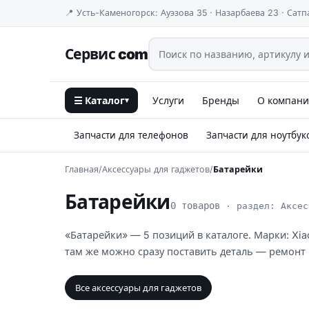
📍 Усть-Каменогорск: Ауэзова 35 · Назарбаева 23 · Сатп
Сервис com
☰ Каталог
Услуги
Бренды
О компан
▾
Запчасти для телефонов
Запчасти для ноутбук
Главная
/
Аксессуары для гаджетов
/
Батарейки
Батарейки
0 товаров
· раздел: Аксес
«Батарейки» — 5 позиций в каталоге. Марки: Xia
там же можно сразу поставить деталь — ремонт
Все аксессуары для гаджетов