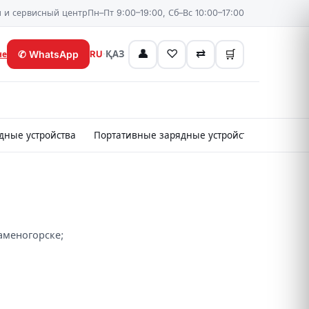
 и сервисный центр
Пн–Пт 9:00–19:00, Сб–Вс 10:00–17:00
👤
♡
⇄
🛒
✆
WhatsApp
RU
·
ҚАЗ
не
дные устройства
Портативные зарядные устройства
Картр
Каменогорске;