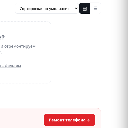
▤
☰
е?
ли отремонтируем.
.
ть фильтры
Ремонт телефона →