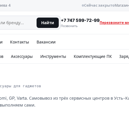
аева 4
Сейчас закрыто
Магазин
+7 747 599-72-99
Найти
Перезвоните м
Позвонить
ии
Контакты
Вакансии
ов
Аксессуары
Инструменты
Комплектующие ПК
Заря
суары для гаджетов
omi, GP, Varta. Самовывоз из трёх сервисных центров в Усть-
 выполняем сами.