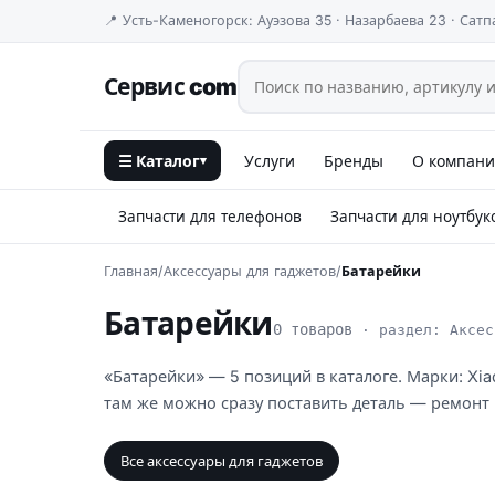
📍 Усть-Каменогорск: Ауэзова 35 · Назарбаева 23 · Сатп
Сервис com
☰ Каталог
Услуги
Бренды
О компан
▾
Запчасти для телефонов
Запчасти для ноутбук
Главная
/
Аксессуары для гаджетов
/
Батарейки
Батарейки
0 товаров
· раздел: Аксес
«Батарейки» — 5 позиций в каталоге. Марки: Xia
там же можно сразу поставить деталь — ремонт
Все аксессуары для гаджетов