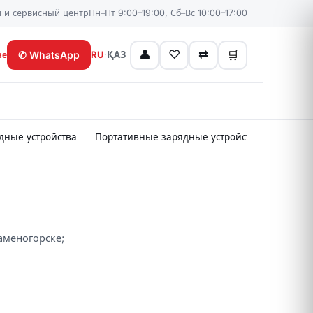
 и сервисный центр
Пн–Пт 9:00–19:00, Сб–Вс 10:00–17:00
👤
♡
⇄
🛒
✆
WhatsApp
RU
·
ҚАЗ
не
дные устройства
Портативные зарядные устройства
Картр
Каменогорске;