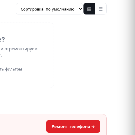
▤
☰
е?
ли отремонтируем.
.
ть фильтры
Ремонт телефона →