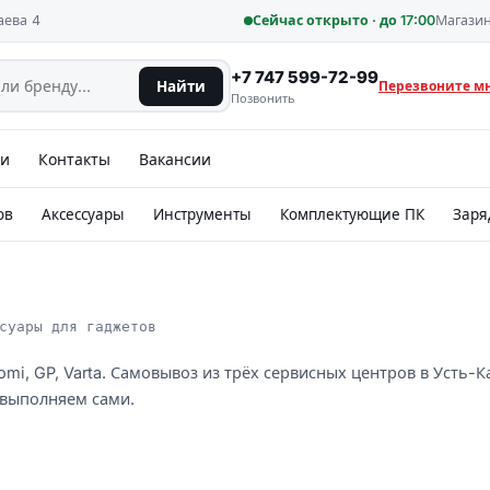
аева 4
Сейчас открыто · до 17:00
Магазин
+7 747 599-72-99
Найти
Перезвоните м
Позвонить
ии
Контакты
Вакансии
ов
Аксессуары
Инструменты
Комплектующие ПК
Заря
суары для гаджетов
omi, GP, Varta. Самовывоз из трёх сервисных центров в Усть-
 выполняем сами.