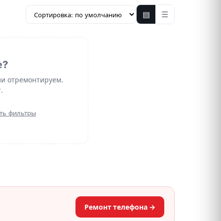
▤
☰
е?
ли отремонтируем.
.
ть фильтры
Ремонт телефона →