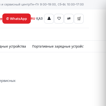
 и сервисный центр
Пн–Пт 9:00–19:00, Сб–Вс 10:00–17:00
👤
♡
⇄
🛒
✆
WhatsApp
RU
·
ҚАЗ
не
дные устройства
Портативные зарядные устройства
Картр
сервисных