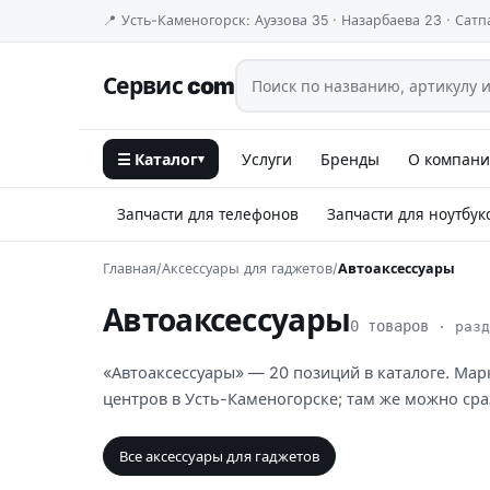
📍 Усть-Каменогорск: Ауэзова 35 · Назарбаева 23 · Сатп
Сервис com
☰ Каталог
Услуги
Бренды
О компан
▾
Запчасти для телефонов
Запчасти для ноутбук
Главная
/
Аксессуары для гаджетов
/
Автоаксессуары
Автоаксессуары
0 товаров
· разд
«Автоаксессуары» — 20 позиций в каталоге. Марк
центров в Усть-Каменогорске; там же можно сра
Все аксессуары для гаджетов