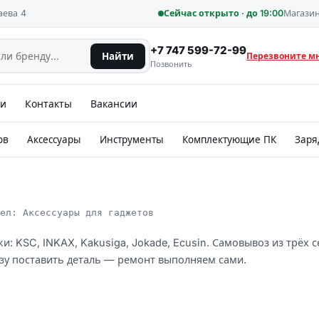
аева 4
Сейчас открыто · до 19:00
Магазин
+7 747 599-72-99
Найти
Перезвоните м
Позвонить
ии
Контакты
Вакансии
ов
Аксессуары
Инструменты
Комплектующие ПК
Заря
ел: Аксессуары для гаджетов
и: KSC, INKAX, Kakusiga, Jokade, Ecusin. Самовывоз из трёх 
зу поставить деталь — ремонт выполняем сами.