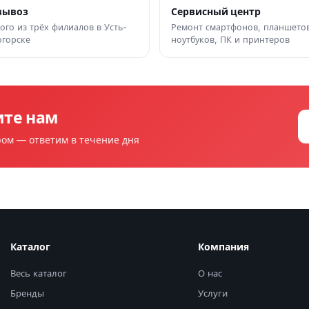
вывоз
Сервисный центр
ого из трёх филиалов в Усть-
Ремонт смартфонов, планшетов
горске
ноутбуков, ПК и принтеров
ите нам
ром — ответим в течение дня
Каталог
Компания
Весь каталог
О нас
Бренды
Услуги