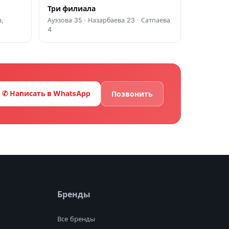
Три филиала
,
Ауэзова 35 · Назарбаева 23 · Сатпаева
4
✆ Написать в WhatsApp
Позвонить
Бренды
Все бренды