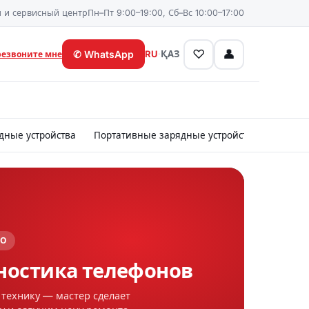
 и сервисный центр
Пн–Пт 9:00–19:00, Сб–Вс 10:00–17:00
♡
👤
✆
WhatsApp
RU
·
ҚАЗ
резвоните мне
дные устройства
Портативные зарядные устройства
Картр
АТНО
ТИЯ
гностика телефонов
все виды ремонта
те технику — мастер сделает
льная гарантия на работы и