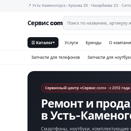
📍 Усть-Каменогорск: Ауэзова 35 · Назарбаева 23 · Сатп
Сервис com
☰ Каталог
Услуги
Бренды
О компан
▾
Запчасти для телефонов
Запчасти для ноутбук
Сервисный центр «Сервис com» · с 2012 года
Ремонт и прод
в Усть-Каменог
Смартфоны, ноутбуки, комплектующие 