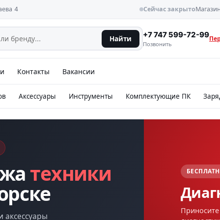
аева 4
Сейчас закрыто
Магазин
+7 747 599-72-99
Найти
Пе
Позвонить
ии
Контакты
Вакансии
ов
Аксессуары
Инструменты
Комплектующие ПК
Заря
ажа
техники
БЕСПЛ
ГАРАН
орске
Диа
На 
Приноси
Официа
и аксессуары