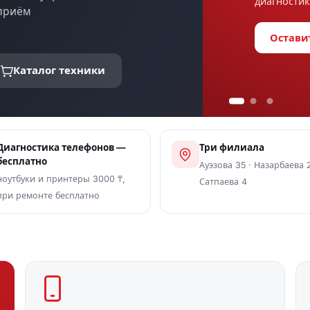
диагнос
установ
 приём
Оста
Усл
Каталог техники
Диагностика телефонов —
Три филиала
бесплатно
Ауэзова 35 · Назарбаева 2
ноутбуки и принтеры 3000 ₸,
Сатпаева 4
при ремонте бесплатно