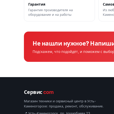
Гарантия
Само
Гарантия производителя на
Из люб
оборудование и на работы
Камено
Не нашли нужное? Напиш
Подскажем, что подойдёт, и поможем с выбо
Сервис
com
Магазин техники и сервисный центр в Усть-
Каменогорске: продажа, ремонт, обслуживание.
📍 Усть-Каменогорск, пр. Назарбаева 23