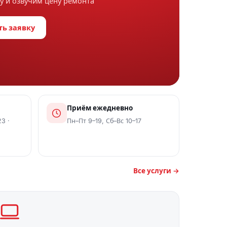
тику и озвучим цену ремонта
ленные детали.
вить заявку
уги
Приём ежедневно
3 ·
Пн–Пт 9–19, Сб–Вс 10–17
Все услуги →