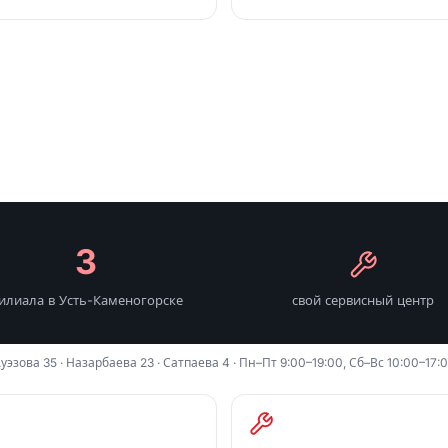
3
илиала в Усть-Каменогорске
свой сервисный центр
уэзова 35 · Назарбаева 23 · Сатпаева 4 · Пн–Пт 9:00–19:00, Сб–Вс 10:00–17: