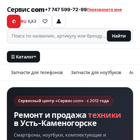
Сервис com
+7 747 599-72-99
Перезвоните мне
♡
👤
✆
RU
·
ҚАЗ
Найти
☰ Каталог
▾
Запчасти для телефонов
Запчасти для ноутбуков
Аксе
Сервисный центр «Сервис com» · с 2012 года
Ремонт и продажа
техники
в Усть-Каменогорске
Смартфоны, ноутбуки, комплектующие и