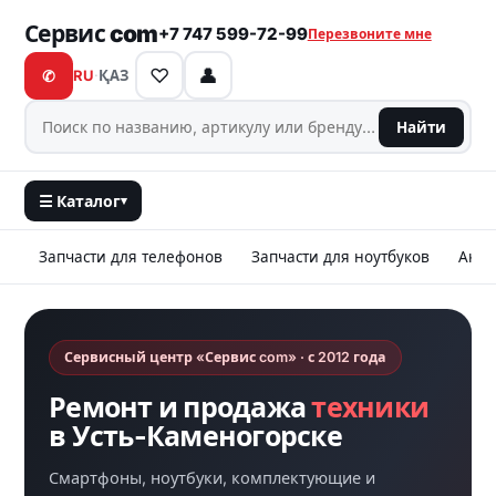
Сервис com
+7 747 599-72-99
Перезвоните мне
♡
👤
✆
RU
·
ҚАЗ
Найти
☰ Каталог
▾
Запчасти для телефонов
Запчасти для ноутбуков
Аксе
Сервисный центр «Сервис com» · с 2012 года
Ремонт и продажа
техники
в Усть-Каменогорске
Смартфоны, ноутбуки, комплектующие и